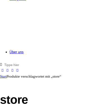
Alle
News
Technik
Events
Über uns
Start
Produkte verschlagwortet mit „store“
store