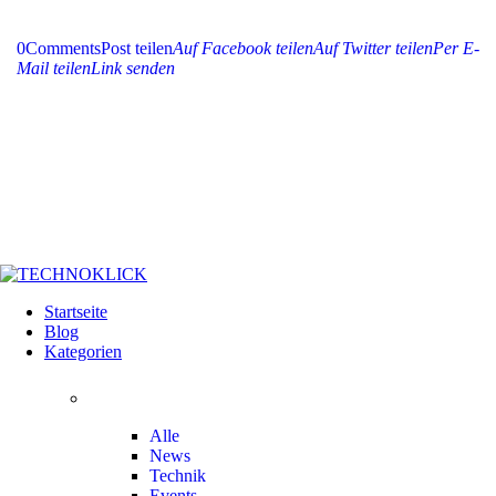
0
Comments
Post teilen
Auf Facebook teilen
Auf Twitter teilen
Per E-
Mail teilen
Link senden
Startseite
Blog
Kategorien
Alle
News
Technik
Events