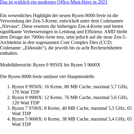
Das ist wirklich ein modernes Office-Must-Have in 2021
Ein wesentliches Highlight der neuen Ryzen-9000-Serie ist die
Verwendung der Zen-5-Kerne, entwickelt unter dem Codenamen
„Nirvana“. Diese ersetzen die bisherigen Zen-4-Kerne und bieten
signifikante Verbesserungen in Leistung und Effizienz. AMD bleibt
dem Design der 7000er-Serie treu, setzt jedoch auf die neue Zen-5-
Architektur in den sogenannten Core Complex Dies (CCD;
Codename: „Eldorado“), die jeweils bis zu acht Recheneinheiten
enthalten.
Modellübersicht: Ryzen 9 9950X bis Ryzen 5 9600X
Die Ryzen-9000-Serie umfasst vier Hauptmodelle:
Ryzen 9 9950X
: 16 Kerne, 80 MB Cache, maximal 5,7 GHz,
170 Watt TDP
Ryzen 9 9900X
: 12 Kerne, 76 MB Cache, maximal 5,6 GHz,
120 Watt TDP
Ryzen 7 9700X
: 8 Kerne, 40 MB Cache, maximal 5,5 GHz, 65
Watt TDP
Ryzen 5 9600X
: 6 Kerne, 38 MB Cache, maximal 5,4 GHz, 65
Watt TDP